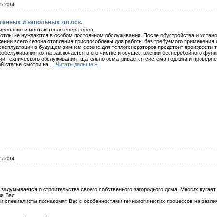
05.2014
тенных и напольных котлов.
ирование и монтаж теплогенераторов.
котлы не нуждаются в особом постоянном обслуживании. После обустройства и устан
жении всего сезона отопления приспособлены для работы без требуемого применения
эксплуатации в будущем зимнем сезоне для теплогенераторов предстоит произвести 
хобслуживания котла заключается в его чистке и осуществлении бесперебойного фун
ии технического обслуживания тщательно осматривается система поджига и проверя
ой статье смотри на
...
Читать дальше »
05.2014
 задумывается о строительстве своего собственного загородного дома. Многих пугает
ля Вас.
и специалисты познакомят Вас с особенностями технологических процессов на различ