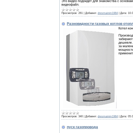
Это видео подойдет для знакомства с основа
видеофайл.
Просмотров:
261
|
Добавил:
dresmainim1984
|
Дата:
10.
Разновидности газовых котлов отопл
Котел ко
Производ
забирают
дешевле.
за мален
мощность
применит
Просмотров:
340
|
Добавил:
dresmainim1984
|
Дата:
05.
пуск газопровода