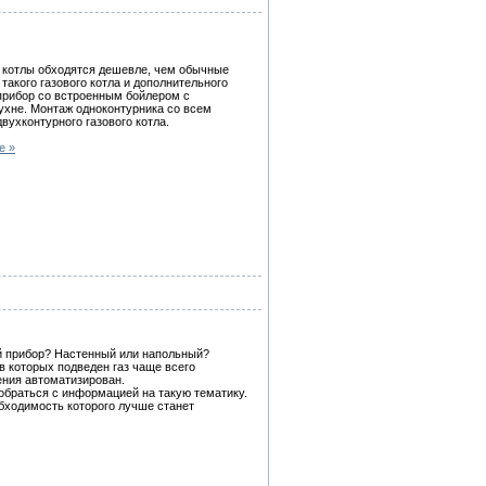
е котлы обходятся дешевле, чем обычные
акого газового котла и дополнительного
прибор со встроенным бойлером с
ухне. Монтаж одноконтурника со всем
ухконтурного газового котла.
е »
й прибор? Настенный или напольный?
 которых подведен газ чаще всего
ения автоматизирован.
зобраться с информацией на такую тематику.
еобходимость которого лучше станет