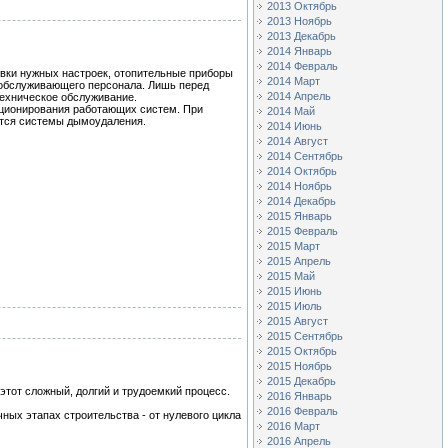
2013 Октябрь
2013 Ноябрь
2013 Декабрь
2014 Январь
2014 Февраль
овки нужных настроек, отопительные приборы
2014 Март
 обслуживающего персонала. Лишь перед
2014 Апрель
техническое обслуживание.
кционирования работающих систем. При
2014 Май
ется системы дымоудаления.
2014 Июнь
2014 Август
2014 Сентябрь
2014 Октябрь
2014 Ноябрь
2014 Декабрь
2015 Январь
2015 Февраль
2015 Март
2015 Апрель
2015 Май
2015 Июнь
2015 Июль
2015 Август
2015 Сентябрь
2015 Октябрь
2015 Ноябрь
2015 Декабрь
 этот сложный, долгий и трудоемкий процесс.
2016 Январь
2016 Февраль
ных этапах строительства - от нулевого цикла
2016 Март
2016 Апрель