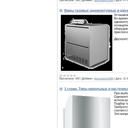
Просмотров:
289
|
Добавил:
dresmainim1984
|
Дата:
07.
Виды газовых одноконтурных и двухк
Устанавл
Во время
одноконт
оснащени
оборудов
приспосо
Двухконт
Просмотров:
450
|
Добавил:
dresmainim1984
|
Дата:
11.
1 глава. Типы напольных и настенны
При выбо
Одноконт
использу
Подбор т
Требуется
соответс
Эти вопр