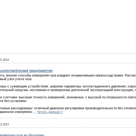
01.2014
азопотребления предприятия
что, многие способы измерения газа владеют независимыми превосходствами. Рассмо
мый узел учета газа:
еры с сужающим устройством: широкие параметры эксплутационного давления, хорош
ительной нагрузки, несложная и проверенная длительной эксплуатацией конструкция, 
е счетчики: высокая точность измерений, экономные, с высокой по погрешности пов
ти без остановки.
уковые расходомеры: отличный диапазон регулировки производительности без отключе
диапазон измеряемо
...
Читать дальше »
12.2013
 помощи газа из баллона.