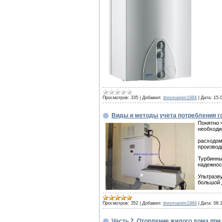
Просмотров:
335
|
Добавил:
dresmainim1984
|
Дата:
15.
Виды и методы учета потребления г
Понятно 
необходи
расходом
производ
Турбинны
надежнос
Ультразв
большой 
Просмотров:
352
|
Добавил:
dresmainim1984
|
Дата:
08.
Часть 2. Отопление жилого дома при