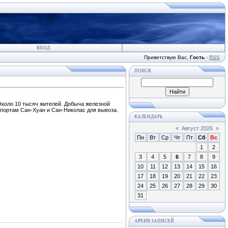
ВХОД
Приветствую Вас
,
Гость
·
RSS
ПОИСК
 Около 10 тысяч жителей. Добыча железной
 портам Сан-Хуан и Сан-Николас для вывоза.
КАЛЕНДАРЬ
«
Август 2026
»
Пн
Вт
Ср
Чт
Пт
Сб
Вс
1
2
3
4
5
6
7
8
9
10
11
12
13
14
15
16
17
18
19
20
21
22
23
24
25
26
27
28
29
30
31
АРХИВ ЗАПИСЕЙ