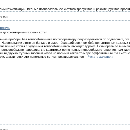
вами газификации. Весьма познавательное и оттого требуемое и рекомендуемое проек
03.2014
ления.
й двухконтурный газовый котёл.
ьные приборы без теплообменника по типоразмеру подразделяются от подвесных, отс
а. На основании этого он больше и имеет больший вес, чем бойлер настенных газовых 
Настенные котлы с чугунным теплообменником выходят дороже. Если брать во внимани
х целесообразно навешивать в квартирах со не новыми способами отопления, там где
ный двухконтурный газовый котёл на новый в какой-то мере эффективный. За счет н
ции, фактически эти напольные котлы производительнее
...
Читать дальше »