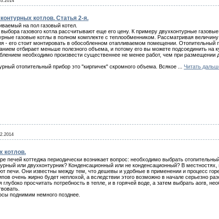
03.2014
онтурных котлов. Статья 2-я.
иваемый на пол газовый котел.
 выбора газового котла рассчитывают еще его цену. К примеру двухконтурные газовы
урные газовые котлы в полном комплекте с теплообменником. Рассматривая величину т
я - его стоит монтировать в обособленном отапливаемом помещении. Отопительный 
анием отбирает меньше полезного объема, и потому его вы можете подсоединить на к
блением необходимо произвести существеннее не менее работ, чем при размещении дв
урный отопительный прибор это "кирпичек" скромного объема. Всякое
...
Читать дальш
02.2014
х котлов.
ре печей коттеджа периодически возникает вопрос: необходимо выбрать отопительны
урный или двухконтурник? Конденсационный или не конденсационный? В местностях, в
ют печи. Они известны между тем, что дешевы и удобные в применении и процесс гор
ипов очень жирно будет неплохой, а вследствии этого возможно в начале серьезно ра
 глубоко просчитать потребность в тепле, и в горячей воде, а затем выбрать аогв, н
твовать.
осы поднимим немного позднее.