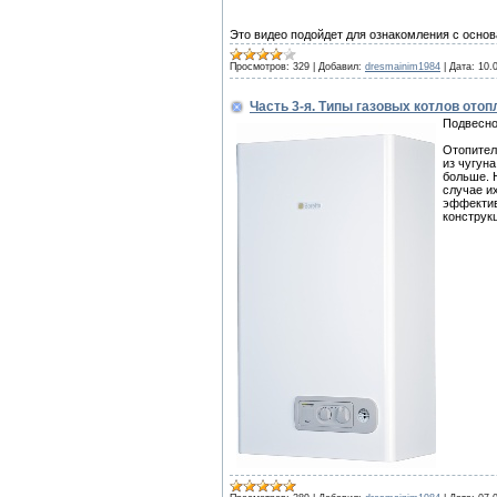
Это видео подойдет для ознакомления с осно
Просмотров:
329
|
Добавил:
dresmainim1984
|
Дата:
10.
Часть 3-я. Типы газовых котлов отоп
Подвесно
Отопител
из чугун
больше. 
случае и
эффектив
конструк