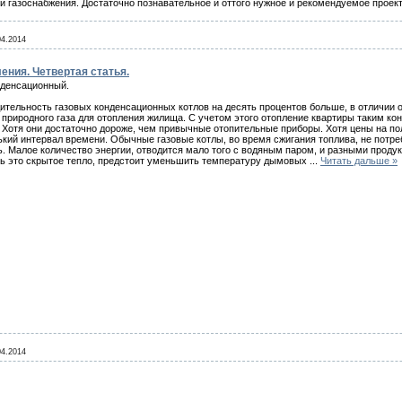
ми газоснабжения. Достаточно познавательное и оттого нужное и рекомендуемое прое
04.2014
ения. Четвертая статья.
нденсационный.
ительность газовых конденсационных котлов на десять процентов больше, в отличии от
 природного газа для отопления жилища. С учетом этого отопление квартиры таким к
 Хотя они достаточно дороже, чем привычные отопительные приборы. Хотя цены на п
ький интервал времени. Обычные газовые котлы, во время сжигания топлива, не потр
. Малое количество энергии, отводится мало того с водяным паром, и разными продук
ь это скрытое тепло, предстоит уменьшить температуру дымовых
...
Читать дальше »
04.2014