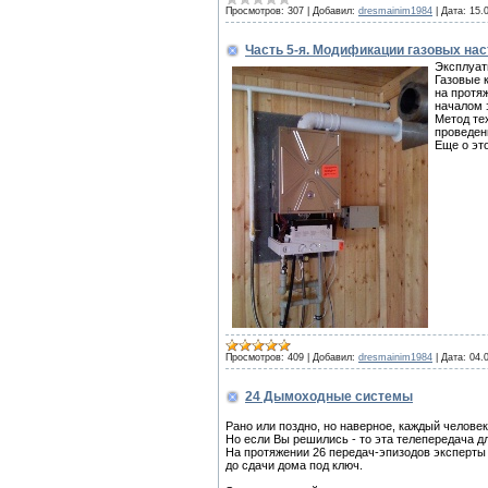
Просмотров:
307
|
Добавил:
dresmainim1984
|
Дата:
15.
Часть 5-я. Модификации газовых нас
Эксплуат
Газовые 
на протя
началом 
Метод те
проведен
Еще о эт
Просмотров:
409
|
Добавил:
dresmainim1984
|
Дата:
04.
24 Дымоходные системы
Рано или поздно, но наверное, каждый человек
Но если Вы решились - то эта телепередача д
На протяжении 26 передач-эпизодов эксперты 
до сдачи дома под ключ.