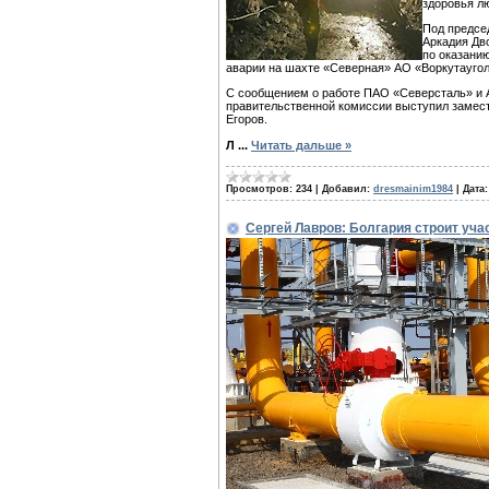
здоровья л
Под предсе
Аркадия Дв
по оказани
аварии на шахте «Северная» АО «Воркутауголь
С сообщением о работе ПАО «Северсталь» и 
правительственной комиссии выступил замес
Егоров.
Л
...
Читать дальше »
Просмотров:
234
|
Добавил:
dresmainim1984
|
Дата:
Сергей Лавров: Болгария строит уча