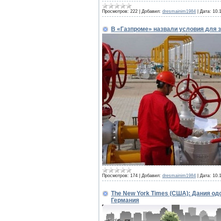
Просмотров:
222
|
Добавил:
dresmainim1984
|
Дата:
10.
В «Газпроме» назвали условия для з
Просмотров:
174
|
Добавил:
dresmainim1984
|
Дата:
10.
The New York Times (США): Дания од
Германия