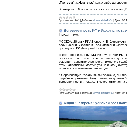
„
Газпром
" и „
Нафтогаз
" каких-либо договорен
Во вторник, 10 июня, истекает срок, который „
Просмотров:
204
|
Добавил:
dresmainim1984
|
Дата:
02.
Договоренность РФ и Украины по газ
$IMAGE1-left$
МОСКВА, 29 окт - РИА Новости. В Кремле счит
если Россия, Украина и Еврокомиссия хотят д
президента РФ Дмитрий Песков.
Трехсторонние консультации с участием ЕК о 
Брюсселе​​​. На этой встрече российская деле
решения транзитного вопроса - вместе с суде
этом направлении достигнуто не было. Действ
истекают в конце нынешнего года.
"Вчера позиция России была изложена, вы знает
судебные претензии, безусловно, не должны б
договоренности", - сказал Песков, отвечая на
Просмотров:
181
|
Добавил:
dresmainim1984
|
Дата:
02.
Акции "Газпрома" усилили рост почт