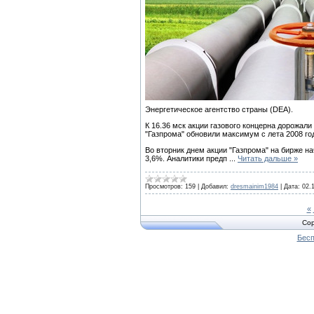
Энергетическое агентство страны (DEA).
К 16.36 мск акции газового концерна дорожали 
"Газпрома" обновили максимум с лета 2008 го
Во вторник днем акции "Газпрома" на бирже н
3,6%. Аналитики предп
...
Читать дальше »
Просмотров:
159
|
Добавил:
dresmainim1984
|
Дата:
02.
«
Cop
Бесп