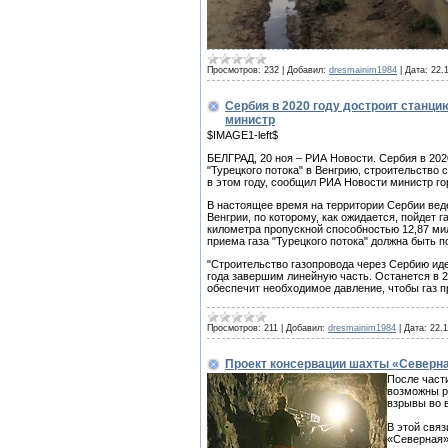
Просмотров:
232
|
Добавил:
dresmainim1984
|
Дата:
22.
Сербия в 2020 году достроит станцию
министр
$IMAGE1-left$
БЕЛГРАД, 20 ноя – РИА Новости. Сербия в 20
"Турецкого потока" в Венгрию, строительство 
в этом году, сообщил РИА Новости министр го
В настоящее время на территории Сербии веде
Венгрии, по которому, как ожидается, пойдет га
километра пропускной способностью 12,87 ми
приема газа "Турецкого потока" должна быть п
"Строительство газопровода через Сербию ид
года завершим линейную часть. Останется в 2
обеспечит необходимое давление, чтобы газ 
Просмотров:
211
|
Добавил:
dresmainim1984
|
Дата:
22.1
Проект консервации шахты «Северная
После части
возможны р
взрывы во 
В этой свя
«Северная»