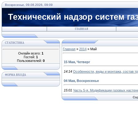
Воскресенье, 09.08.2026, 09:09
Технический надзор систем га
ГЛАВНАЯ
СТАТИСТИКА
Главная
»
2014
»
Май
Онлайн всего:
1
Гостей:
1
Пользователей:
0
15 Мая, Четверг
14:14
Особенности, виды и монтажа, состав т
ФОРМА ВХОДА
04 Мая, Воскресенье
15:01
Часть 5-я. Модификации газовых настен
Cop