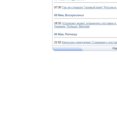
07:30
Так ли страшен "газовый крен" России в
08 Мая, Воскресенье
18:32
«Газпром» может ограничить поставки в Е
Украина, Польша, Венгрия
06 Мая, Пятница
21:52
Евросоюз принуждает Словакию к постав
Cop