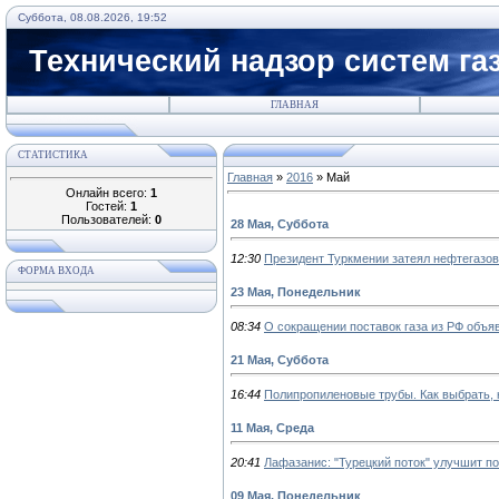
Суббота, 08.08.2026, 19:52
Технический надзор систем га
ГЛАВНАЯ
СТАТИСТИКА
Главная
»
2016
»
Май
Онлайн всего:
1
Гостей:
1
Пользователей:
0
28 Мая, Суббота
12:30
Президент Туркмении затеял нефтегазо
ФОРМА ВХОДА
23 Мая, Понедельник
08:34
О сокращении поставок газа из РФ объяв
21 Мая, Суббота
16:44
Полипропиленовые трубы. Как выбрать, к
11 Мая, Среда
20:41
Лафазанис: "Турецкий поток" улучшит п
09 Мая, Понедельник