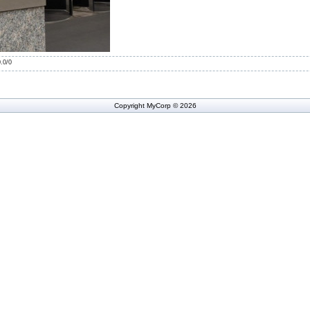
0.0
/
0
Copyright MyCorp © 2026