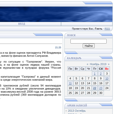
ВХОД
Приветствую Вас
,
Гость
·
RSS
ПОИСК
21:25
та и на фоне оценок президента РФ Владимира
, министр финансов Антон Силуанов.
КАЛЕНДАРЬ
 по ситуации с "Газпромом"​​​. Уверен, что
«
Ноябрь 2019
»
а, и на фоне оценок лидера нашей страны,
ов журналистам в кулуарах форума "Россия
Пн
Вт
Ср
Чт
Пт
Сб
Вс
1
2
3
 капитализация "Газпрома" в данный момент
4
5
6
7
8
9
10
та среди энергетических компаний мира.
11
12
13
14
15
16
17
 6 триллионов рублей (около 94 миллиардов
18
19
20
21
22
23
24
о на 10% в ожидании увеличения дивидендов.
 максимума весной 2008 года на уровне 369,5
25
26
27
28
29
30
риллиона рублей (369 миллиардов долларов по
.
АРХИВ ЗАПИСЕЙ
2013 Октябрь