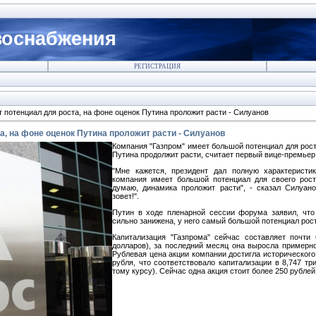
зоснабжения
РЕГИСТРАЦИЯ
т потенциал для роста, на фоне оценок Путина проложит расти - Силуанов
а, на фоне оценок Путина проложит расти - Силуанов
Компания "Газпром" имеет большой потенциал для рос
Путина продолжит расти, считает первый вице-премьер
"Мне кажется, президент дал полную характеристику
компания имеет большой потенциал для своего рост
думаю, динамика проложит расти", - сказал Силуан
зовет!".
Путин в ходе пленарной сессии форума заявил, что
сильно занижена, у него самый большой потенциал рос
Капитализация "Газпрома" сейчас составляет почти
долларов), за последний месяц она выросла примерн
Рублевая цена акции компании достигла исторического
рубля, что соответствовало капитализации в 8,747 т
тому курсу). Сейчас одна акция стоит более 250 рублей