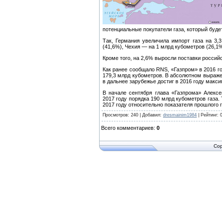
потенциальные покупатели газа, который буде
Так, Германия увеличила импорт газа на 3,
(41,6%), Чехия — на 1 млрд кубометров (26,1
Кроме того, на 2,6% выросли поставки россий
Как ранее сообщало RNS, «Газпром» в 2016 го
179,3 млрд кубометров. В абсолютном выраже
в дальнее зарубежье достиг в 2016 году макс
В начале сентября глава «Газпрома» Алекс
2017 году порядка 190 млрд кубометров газа.
2017 году относительно показателя прошлого г
Просмотров
:
240
|
Добавил
:
dresmainim1984
|
Рейтинг
:
Всего комментариев
:
0
Cop