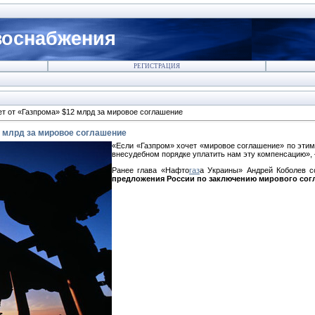
зоснабжения
РЕГИСТРАЦИЯ
т от «Газпрома» $12 млрд за мировое соглашение
2 млрд за мировое соглашение
«Если «Газпром» хочет «мировое соглашение» по эти
внесудебном порядке уплатить нам эту компенсацию»,
Ранее глава «Нафто
газ
а Украины» Андрей Коболев 
предложения России по заключению мирового сог