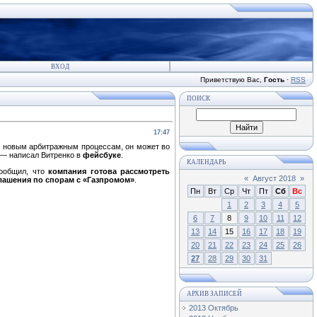
ВХОД
Приветствую Вас
,
Гость
·
RSS
ПОИСК
17:47
м новым арбитражным процессам, он может во
 — написал Витренко в
фейсбуке
.
КАЛЕНДАРЬ
сообщил, что
компания готова рассмотреть
«
Август 2018
»
лашения по спорам с «Газпромом»
.
Пн
Вт
Ср
Чт
Пт
Сб
Вс
1
2
3
4
5
6
7
8
9
10
11
12
13
14
15
16
17
18
19
20
21
22
23
24
25
26
27
28
29
30
31
АРХИВ ЗАПИСЕЙ
2013 Октябрь