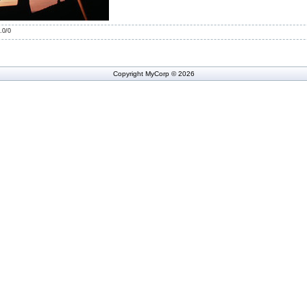
.0
/
0
Copyright MyCorp © 2026