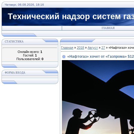
Четверг, 06.08.2026, 18:16
Технический надзор систем га
ГЛАВНАЯ
СТАТИСТИКА
Главная
»
2018
»
Август
»
27
» «Нафтогаз» хоче
Онлайн всего:
1
Гостей:
1
«Нафтогаз» хочет от «Газпрома» $1
Пользователей:
0
ФОРМА ВХОДА