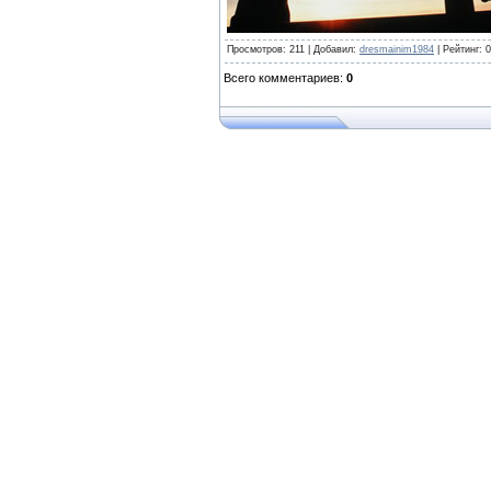
Просмотров
:
211
|
Добавил
:
dresmainim1984
|
Рейтинг
:
0
Всего комментариев
:
0