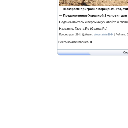
—
«Газпром» пригрозил перекрыть газ, сч
—
Предложенные Украиной 2 условия для з
Подписывайтесь и первыми узнавайте о главн
Название: Газета.Ru (Gazeta.Ru)
Просмотров
:
234
|
Добавил
:
dresmainim1984
|
Рейтинг
:
Всего комментариев
:
0
Cop