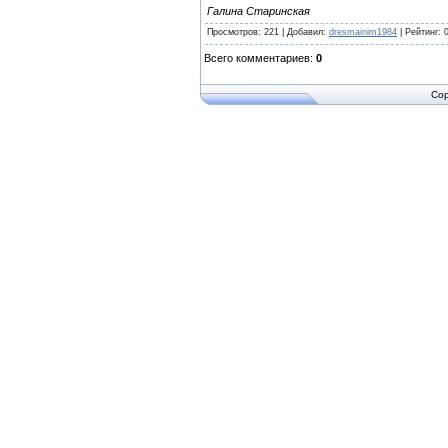
Галина Старинская
Просмотров
:
221
|
Добавил
:
dresmainim1984
|
Рейтинг
:
Всего комментариев
:
0
Cop