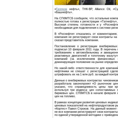
«
Газпром
нефть», ТНК-BP, Alliance Oil, «С
«Башнефть».
На СПбМТСБ сообщили, что остальные компани
полностью готова к регистрации «Татнефть»,
Высокая степень готовности и у «Роснефт
необходимая для подключения к системе рег
В «Роснефти» отказались от комментариев
компания не регистрирует свои контракты н
сказал представитель компании.
Постановление о регистрации внебиржевых
подписал 10 февраля 2011 года. В перечень
требованиях к автомобильному и авиационн
реактивных двигателей и топочному мазуту»
компаний (за исключением финансовых 
доминирующее положение на рынке определен
Но какой-либо ответственности для компан
нефтяники не спешат с регистрацией сдело
штрафовать их на 1 млн руб. за каждый контр
Данные о внебиржевых контрактах чиновника
разработала законопроект «О рыночном цен
указано, что справедливость цены при кр
используя три индекса: цен сопоставимых 
биржевых цен. СПбМТСБ в начале февраля н
цен на топливо.
В рамках концепции развития ценовых индика
ценовых показателей на нефтепродуктовом ры
«Кортес» Павел Строков. На данный момент
не все компании регистрируют свои контракты
по единой утвержденной методике с приведени