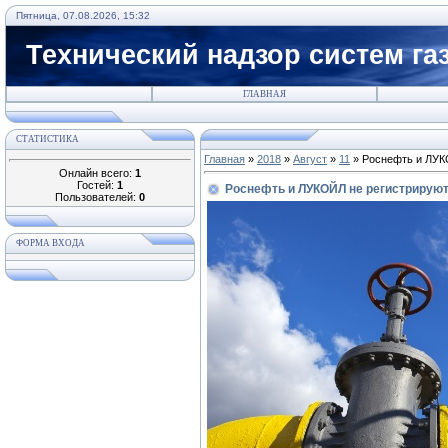
Пятница, 07.08.2026, 15:32
Технический надзор систем га
ГЛАВНАЯ
СТАТИСТИКА
Главная
»
2018
»
Август
»
11
» Роснефть и ЛУК
Онлайн всего:
1
Гостей:
1
Роснефть и ЛУКОЙЛ не регистрирую
Пользователей:
0
ФОРМА ВХОДА