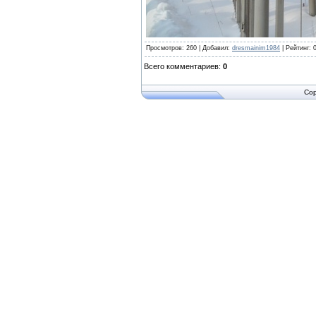
Просмотров
:
260
|
Добавил
:
dresmainim1984
|
Рейтинг
:
Всего комментариев
:
0
Cop