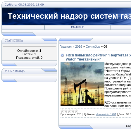
Суббота, 08.08.2026, 18:09
Технический надзор систем га
ГЛАВНАЯ
СТАТИСТИКА
Главная
»
2016
»
Сентябрь
»
06
Онлайн всего:
1
Гостей:
1
Fitch повысило рейтинг "Нефтегаза 
Пользователей:
0
Watch "негативный"
Международное ре
приоритетный не
"Нефтегаз Украин
ФОРМА ВХОДА
списка Rating Wa
на уровне RR4. Д
иностранной и на
остаются под наб
Повышение рейти
предусматривает
нерезидентами, п
РДЭ оставлены по
сохранением не
Просмотров:
251
|
Добавил:
dresmainim1984
|
Дата:
06.
Cop